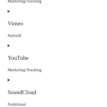
Marketing/Tracking
recaptcha
Consent
to
Vimeo
service
google-
Statistik
maps
Consent
to
YouTube
service
vimeo
Marketing/Tracking
Consent
to
SoundCloud
service
youtube
Funktional