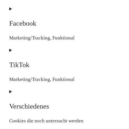
Consent
to
Facebook
service
soundcloud
Marketing/Tracking, Funktional
Consent
to
TikTok
service
facebook
Marketing/Tracking, Funktional
Consent
to
Verschiedenes
service
tiktok
Cookies die noch untersucht werden