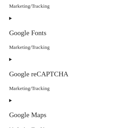
Marketing/Tracking
Consent
to
Google Fonts
service
adobe-
Marketing/Tracking
fonts
Consent
to
Google reCAPTCHA
service
google-
Marketing/Tracking
fonts
Consent
to
Google Maps
service
google-