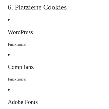
6. Platzierte Cookies
WordPress
Funktional
Consent
to
Complianz
service
wordpress
Funktional
Consent
to
Adobe Fonts
service
complianz